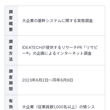
調
査
大企業の基幹システムに関する実態調査
概
要
調
査
IDEATECHが提供するリサーチPR「リサピ
方
ー®︎」の企画によるインターネット調査
法
調
査
2023年6月2日〜同年6月9日
期
間
有
効
大企業（従業員数1,000名以上）の情シス