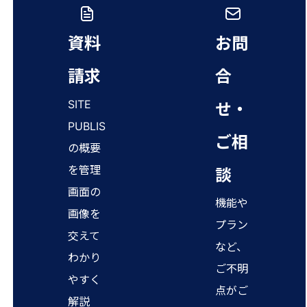
資料
お問
請求
合
SITE
せ・
PUBLIS
ご相
の概要
を管理
談
画面の
機能や
画像を
プラン
交えて
など、
わかり
ご不明
やすく
点がご
解説