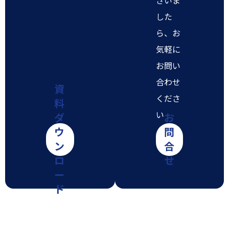
ざいま
した
ら、お
気軽に
お問い
合わせ
資
くださ
料
い
ダ
お
ウ
問
ン
合
ロ
せ
ー
ド