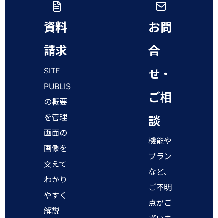
資料
お問
請求
合
SITE
せ・
PUBLIS
ご相
の概要
を管理
談
画面の
機能や
画像を
プラン
交えて
など、
わかり
ご不明
やすく
点がご
解説