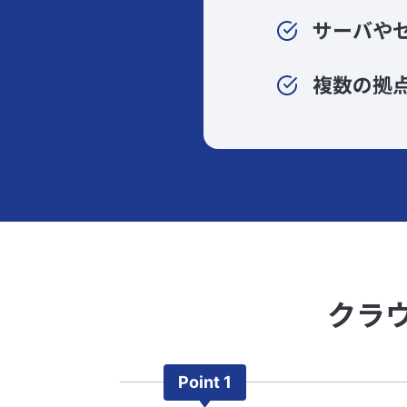
サーバや
複数の拠
クラ
Point 1