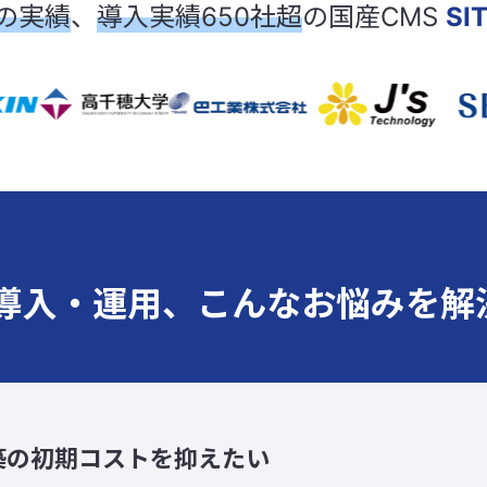
の実績
、
導入実績650社超
の
国産CMS
SI
の導入・運用、
こんなお悩みを解
築の初期コストを抑えたい