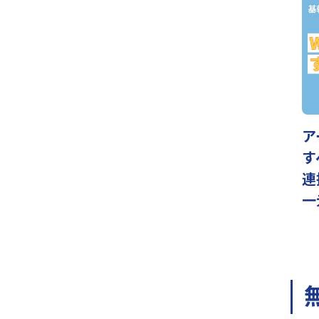
ア
す
連
一