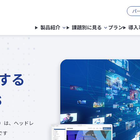
パ
製品紹介
課題別に見る
プラン
導入
する
S
）
は、ヘッドレ
です