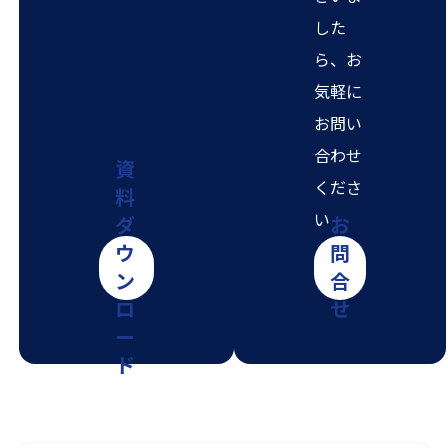
した
ら、お
気軽に
お問い
合わせ
資
くださ
料
い
ダ
お
ウ
問
ン
合
ロ
せ
ー
ド