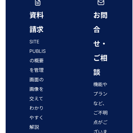
資料
お問
請求
合
SITE
せ・
PUBLIS
ご相
の概要
を管理
談
画面の
機能や
画像を
プラン
交えて
など、
わかり
ご不明
やすく
点がご
解説
ざいま